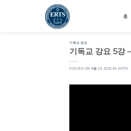
Skip
to
홈
content
기독교 강요
기독교 강요 5강 
POSTED ON
8월 25, 2022
BY
ERTS1