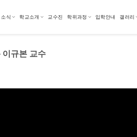
소식
학교소개
교수진
학위과정
입학안내
갤러리
– 이규본 교수