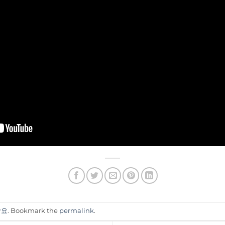
강요
. Bookmark the
permalink
.