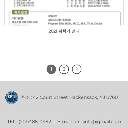
2021 봄학기 안내
1
2
주소 : 42 Court Street Hackensack, NJ 07601
TEL : (201)488-0492 | E-mail : ertsinfo@gmail.com