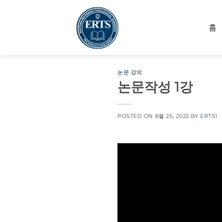
Skip
to
홈
content
논문 강의
논문작성 1강
POSTED ON
8월 25, 2022
BY
ERTS1