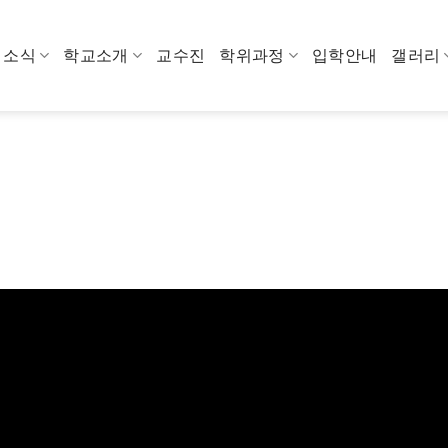
소식
학교소개
교수진
학위과정
입학안내
갤러리