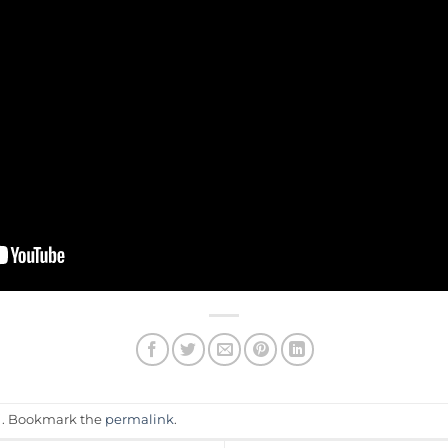
의
. Bookmark the
permalink
.