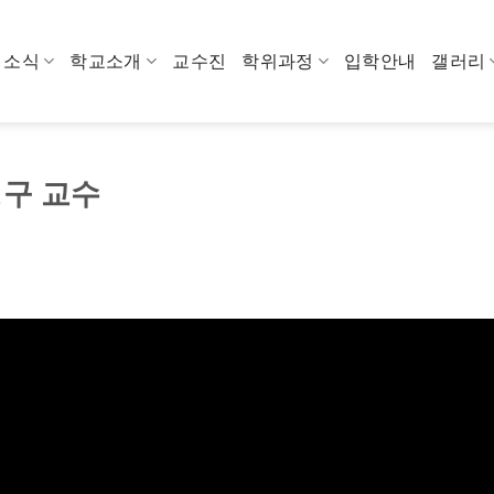
소식
학교소개
교수진
학위과정
입학안내
갤러리
정구 교수