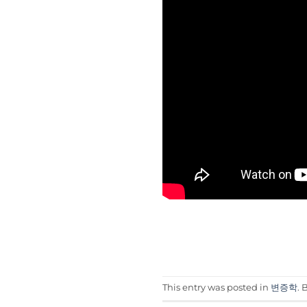
This entry was posted in
변증학
.