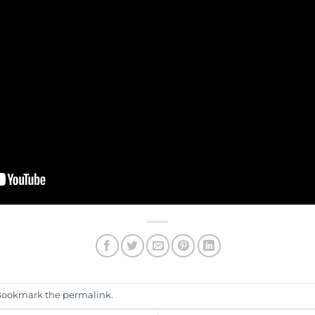
 Bookmark the
permalink
.