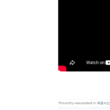
This entry was posted in
옥중서신