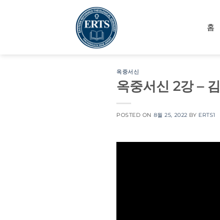
Skip
to
홈
content
옥중서신
옥중서신 2강 – 
POSTED ON
8월 25, 2022
BY
ERTS1