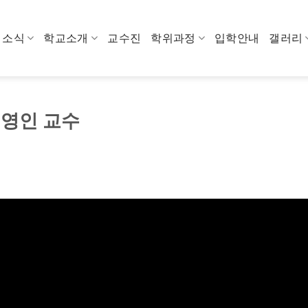
소식
학교소개
교수진
학위과정
입학안내
갤러리
김영인 교수