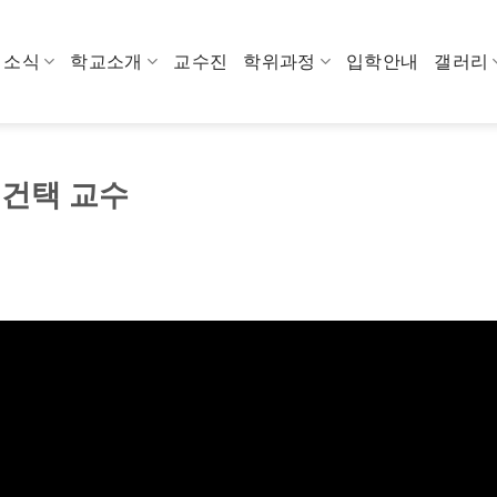
소식
학교소개
교수진
학위과정
입학안내
갤러리
임건택 교수