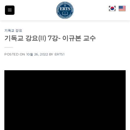
Skip
to
content
기독교 강요
기독교 강요(II) 7강- 이규본 교수
POSTED ON
10월 26, 2022
BY
ERTS1