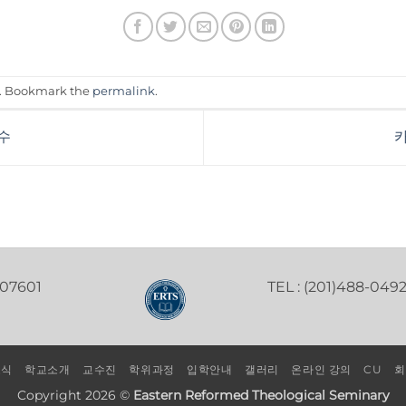
. Bookmark the
permalink
.
수
카
 07601
TEL : (201)488-049
소식
학교소개
교수진
학위과정
입학안내
갤러리
온라인 강의
CU
회
Copyright 2026 ©
Eastern Reformed Theological Seminary