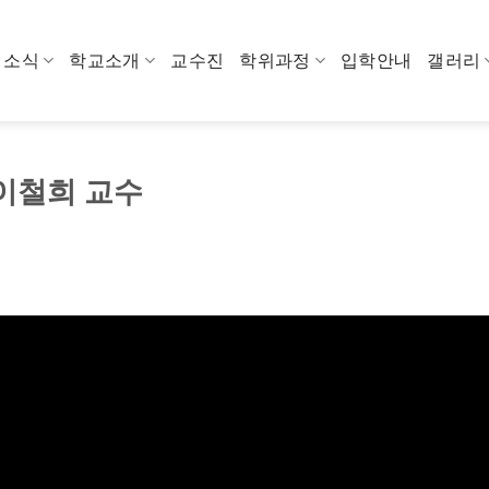
소식
학교소개
교수진
학위과정
입학안내
갤러리
 이철희 교수