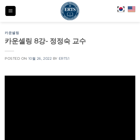
Skip
to
content
카운셀링
카운셀링 8강- 정정숙 교수
POSTED ON
10월 26, 2022
BY
ERTS1