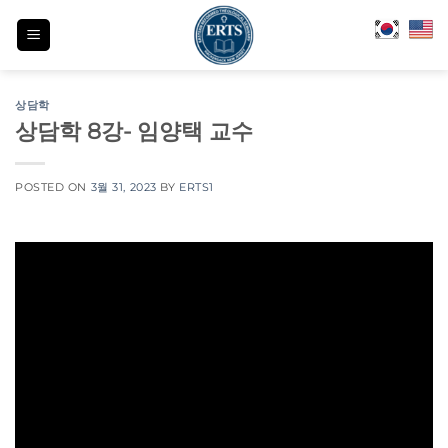
Skip
to
content
상담학
상담학 8강- 임양택 교수
POSTED ON
3월 31, 2023
BY
ERTS1