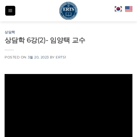
Skip
to
content
상담학
상담학 6강(2)- 임양택 교수
POSTED ON
3월 20, 2023
BY
ERTS1