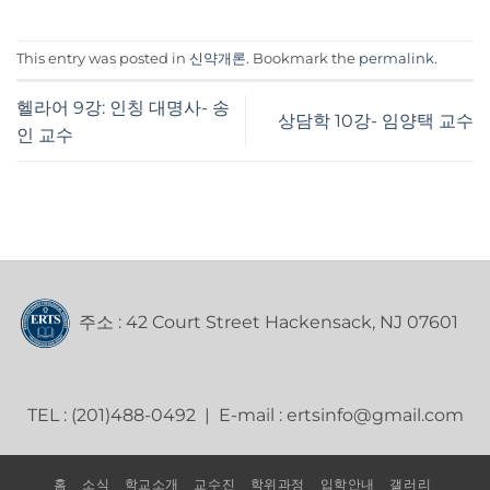
This entry was posted in
신약개론
. Bookmark the
permalink
.
헬라어 9강: 인칭 대명사- 송
상담학 10강- 임양택 교수
인 교수
주소 : 42 Court Street Hackensack, NJ 07601
TEL : (201)488-0492 | E-mail : ertsinfo@gmail.com
홈
소식
학교소개
교수진
학위과정
입학안내
갤러리