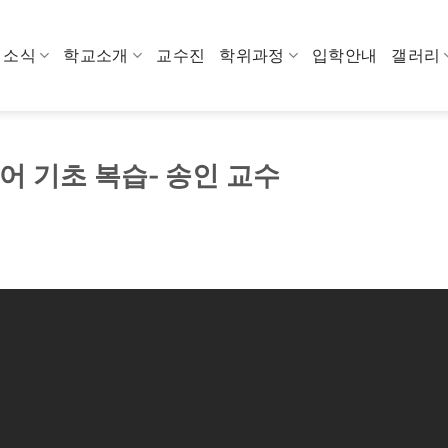
소식
학교소개
교수진
학위과정
입학안내
갤러리
라어 기초 복습- 송인 교수