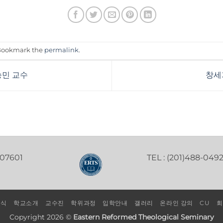
 Bookmark the
permalink
.
승민 교수
창세
 07601
TEL : (201)488-049
소식
학교소개
교수진
학위과정
입학안내
갤러리
온라인 강의
CU
회
Copyright 2026 ©
Eastern Reformed Theological Seminary