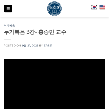
Skip
to
content
누가복음
누가복음 3강- 홍승민 교수
POSTED ON
9월 21, 2023
BY
ERTS1