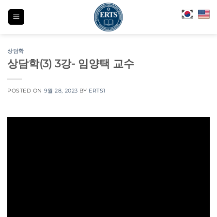
Skip
to
content
상담학
상담학(3) 3강- 임양택 교수
POSTED ON
9월 28, 2023
BY
ERTS1