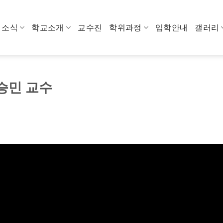
소식
학교소개
교수진
학위과정
입학안내
갤러리
승민 교수