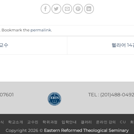
. Bookmark the
permalink
.
 교수
헬라어 14
 07601
TEL : (201)488-049
소식
학교소개
교수진
학위과정
입학안내
갤러리
온라인 강의
CU
회
Copyright 2026 ©
Eastern Reformed Theological Seminary