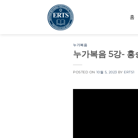
Skip
to
홈
content
누가복음
누가복음 5강- 홍
POSTED ON
10월 5, 2023
BY
ERTS1