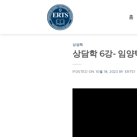
Skip
to
홈
content
상담학
상담학 6강- 임양
POSTED ON
10월 18, 2023
BY
ERTS1