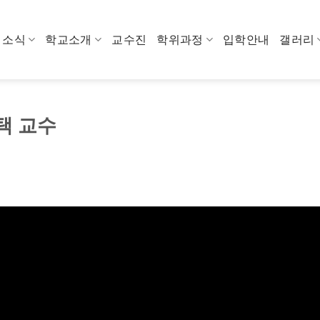
소식
학교소개
교수진
학위과정
입학안내
갤러리
택 교수