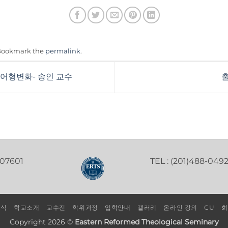
 Bookmark the
permalink
.
사 어형변화- 송인 교수
출
 07601
TEL : (201)488-049
소식
학교소개
교수진
학위과정
입학안내
갤러리
온라인 강의
CU
회
Copyright 2026 ©
Eastern Reformed Theological Seminary