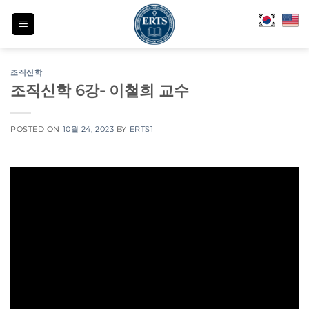
Skip
to
content
조직신학
조직신학 6강- 이철희 교수
POSTED ON
10월 24, 2023
BY
ERTS1