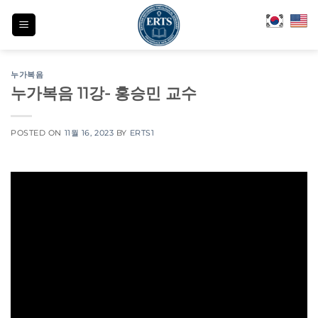
Skip
to
content
누가복음
누가복음 11강- 홍승민 교수
POSTED ON
11월 16, 2023
BY
ERTS1