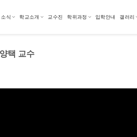
소식
학교소개
교수진
학위과정
입학안내
갤러리
임양택 교수