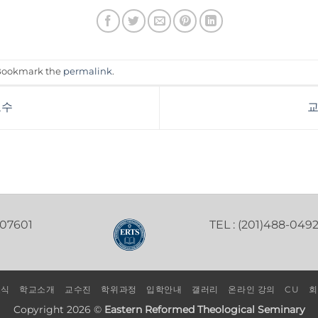
 Bookmark the
permalink
.
교수
교
 07601
TEL : (201)488-049
소식
학교소개
교수진
학위과정
입학안내
갤러리
온라인 강의
CU
회
Copyright 2026 ©
Eastern Reformed Theological Seminary