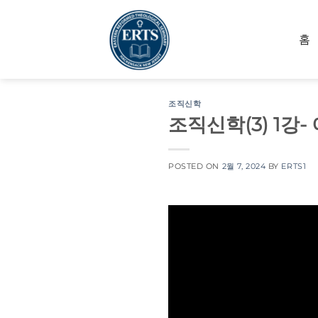
Skip
to
홈
content
조직신학
조직신학(3) 1강-
POSTED ON
2월 7, 2024
BY
ERTS1