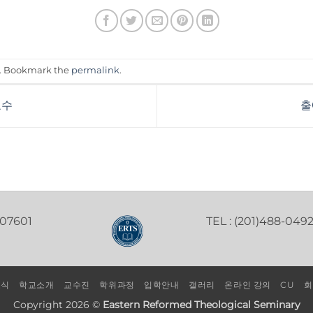
. Bookmark the
permalink
.
교수
출
 07601
TEL : (201)488-049
소식
학교소개
교수진
학위과정
입학안내
갤러리
온라인 강의
CU
회
Copyright 2026 ©
Eastern Reformed Theological Seminary