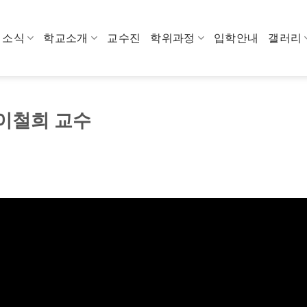
소식
학교소개
교수진
학위과정
입학안내
갤러리
 이철희 교수