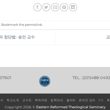
. Bookmark the
permalink
.
의 장단법- 송인 교수
교
 07601
TEL : (201)488-049
소식
학교소개
교수진
학위과정
입학안내
갤러리
온라인 강의
CU
회
Copyright 2026 ©
Eastern Reformed Theological Seminary