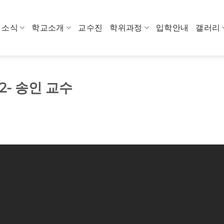
소식
학교소개
교수진
학위과정
입학안내
갤러리
2- 송인 교수