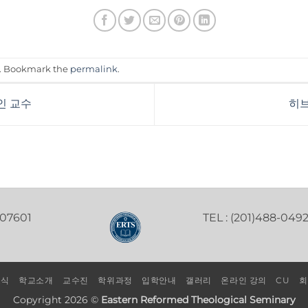
. Bookmark the
permalink
.
인 교수
히브
 07601
TEL : (201)488-049
소식
학교소개
교수진
학위과정
입학안내
갤러리
온라인 강의
CU
회
Copyright 2026 ©
Eastern Reformed Theological Seminary