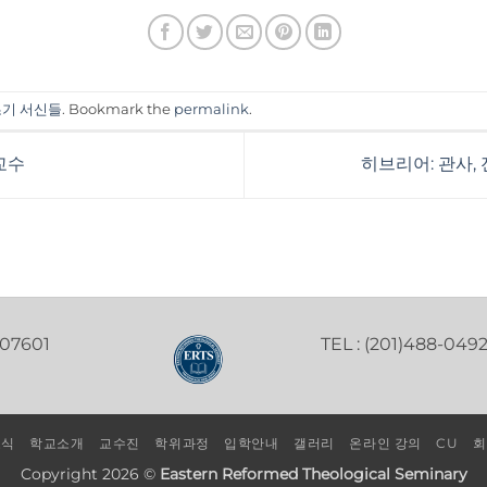
초기 서신들
. Bookmark the
permalink
.
 교수
히브리어: 관사,
 07601
TEL : (201)488-049
소식
학교소개
교수진
학위과정
입학안내
갤러리
온라인 강의
CU
회
Copyright 2026 ©
Eastern Reformed Theological Seminary