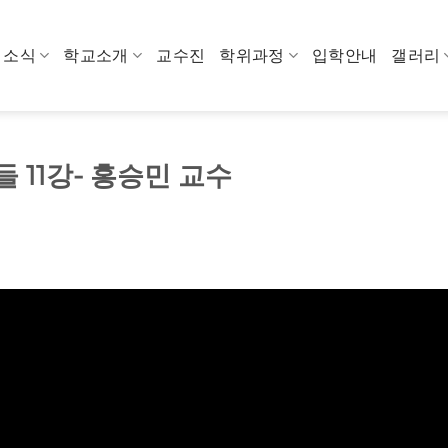
소식
학교소개
교수진
학위과정
입학안내
갤러리
 11강- 홍승민 교수