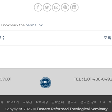
. Bookmark the
permalink
.
교수
조직신
 07601
TEL : (201)488-049
소식
학교소개
교수진
학위과정
입학안내
갤러리
온라인 강의
CU
회
Copyright 2026 ©
Eastern Reformed Theological Seminary