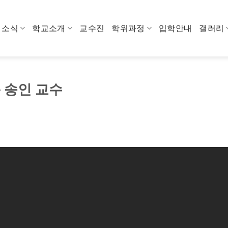
소식
학교소개
교수진
학위과정
입학안내
갤러리
 송인 교수