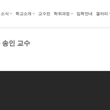
소식
학교소개
교수진
학위과정
입학안내
갤러리
 송인 교수