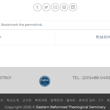
. Bookmark the
permalink
.
수
히브리어
 07601
TEL : (201)488-049
소식
학교소개
교수진
학위과정
입학안내
갤러리
온라인 강의
CU
회
Copyright 2026 ©
Eastern Reformed Theological Seminary