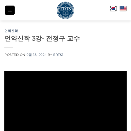
Skip
to
content
언약신학
언약신학 3강- 전정구 교수
POSTED ON
9월 18, 2024
BY
ERTS1