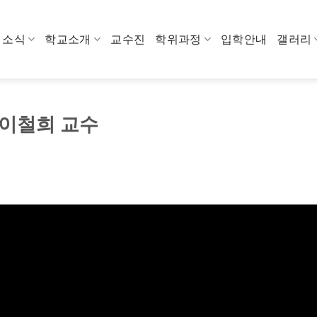
소식
학교소개
교수진
학위과정
입학안내
갤러리
- 이철희 교수