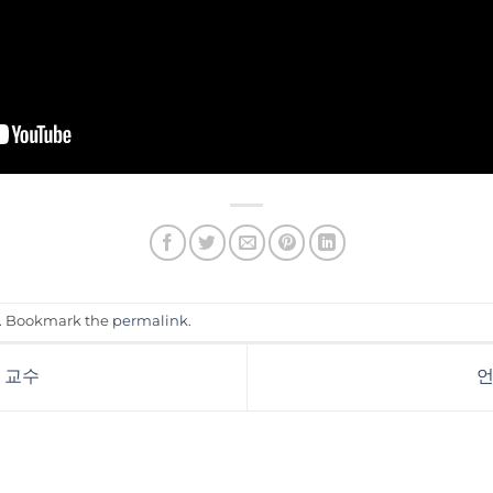
. Bookmark the
permalink
.
인 교수
언