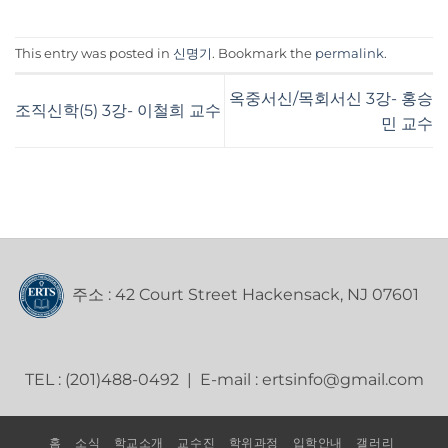
This entry was posted in
신명기
. Bookmark the
permalink
.
옥중서신/목회서신 3강- 홍승
조직신학(5) 3강- 이철희 교수
민 교수
주소 : 42 Court Street Hackensack, NJ 07601
TEL : (201)488-0492 | E-mail : ertsinfo@gmail.com
홈
소식
학교소개
교수진
학위과정
입학안내
갤러리