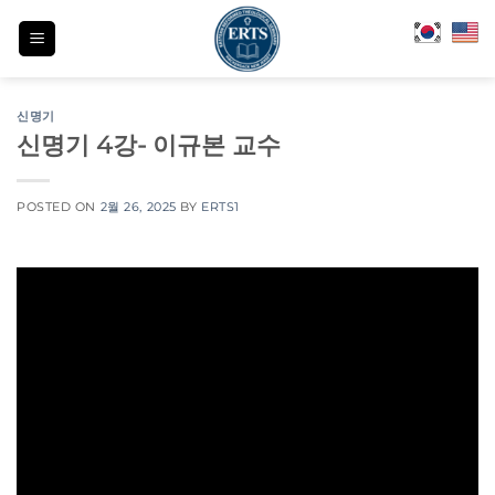
Skip
to
content
신명기
신명기 4강- 이규본 교수
POSTED ON
2월 26, 2025
BY
ERTS1