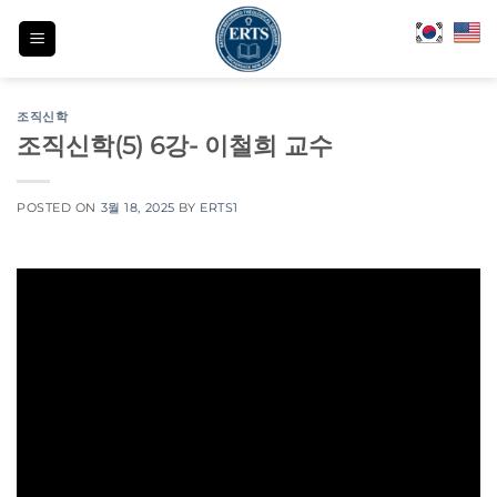
Skip
to
content
조직신학
조직신학(5) 6강- 이철희 교수
POSTED ON
3월 18, 2025
BY
ERTS1