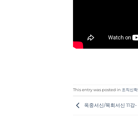
This entry was posted in
조직신학
옥중서신/목회서신 11강-