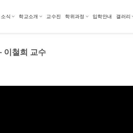
소식
학교소개
교수진
학위과정
입학안내
갤러리
강- 이철희 교수