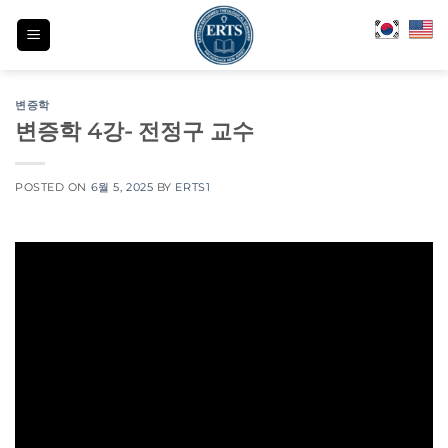
Skip
to
content
변증학
변증학 4강- 전정구 교수
POSTED ON
6월 5, 2025
BY
ERTS1