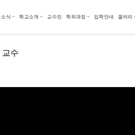
소식
학교소개
교수진
학위과정
입학안내
갤러리
인 교수