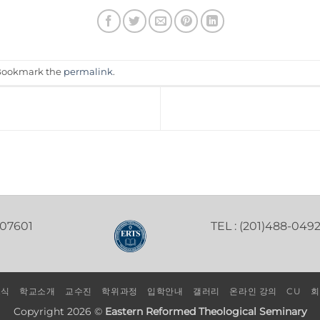
 Bookmark the
permalink
.
 07601
TEL : (201)488-049
소식
학교소개
교수진
학위과정
입학안내
갤러리
온라인 강의
CU
회
Copyright 2026 ©
Eastern Reformed Theological Seminary