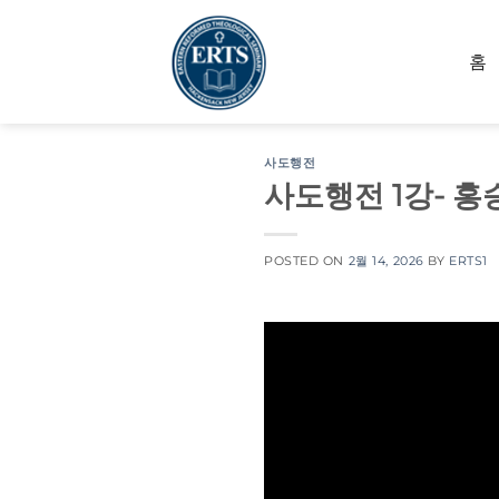
Skip
to
홈
content
사도행전
사도행전 1강- 홍
POSTED ON
2월 14, 2026
BY
ERTS1