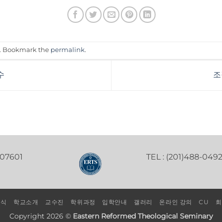
. Bookmark the
permalink
.
수
조
 07601
TEL : (201)488-049
소식
학교소개
교수진
학위과정
입학안내
갤러리
온라인 강의
CU
회
Copyright 2026 ©
Eastern Reformed Theological Seminary