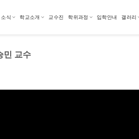
소식
학교소개
교수진
학위과정
입학안내
갤러리
승민 교수