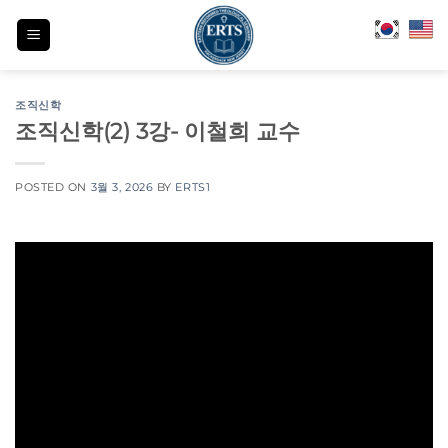
Skip
to
content
조직신학
조직신학(2) 3강- 이철희 교수
POSTED ON
3월 3, 2026
BY
ERTS1