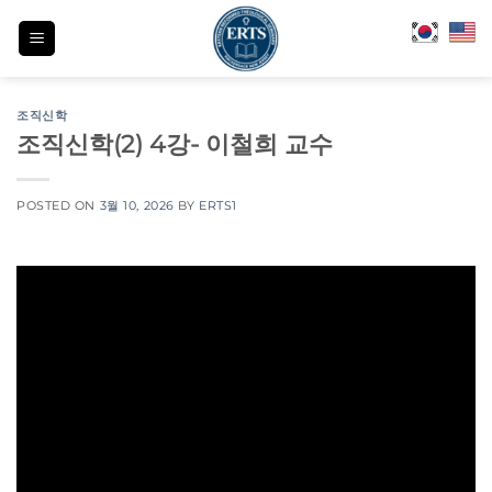
Skip
to
content
조직신학
조직신학(2) 4강- 이철희 교수
POSTED ON
3월 10, 2026
BY
ERTS1