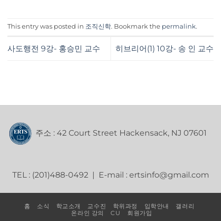
This entry was posted in
조직신학
. Bookmark the
permalink
.
사도행전 9강- 홍승민 교수
히브리어(1) 10강- 송 인 교수
주소 : 42 Court Street Hackensack, NJ 07601
TEL : (201)488-0492 | E-mail : ertsinfo@gmail.com
홈
소식
학교소개
교수진
학위과정
입학안내
갤러리
온라인 강의
CU
회원가입