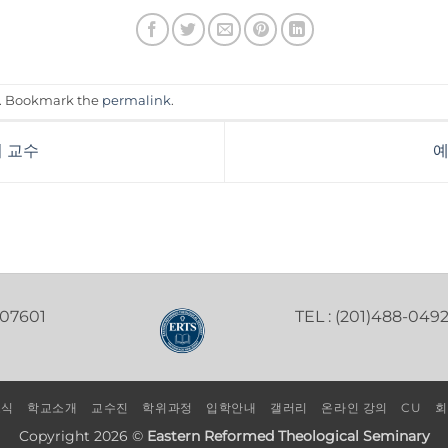
. Bookmark the
permalink
.
희 교수
예
 07601
TEL : (201)488-049
소식
학교소개
교수진
학위과정
입학안내
갤러리
온라인 강의
CU
회
Copyright 2026 ©
Eastern Reformed Theological Seminary