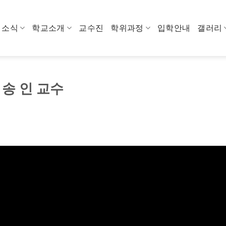
소식
학교소개
교수진
학위과정
입학안내
갤러리
- 송 인 교수