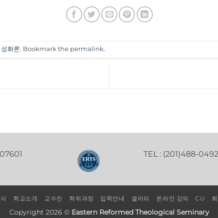
 성화론
. Bookmark the
permalink
.
 07601
TEL : (201)488-049
소식
학교소개
교수진
학위과정
입학안내
갤러리
온라인 강의
CU
회
Copyright 2026 ©
Eastern Reformed Theological Seminary