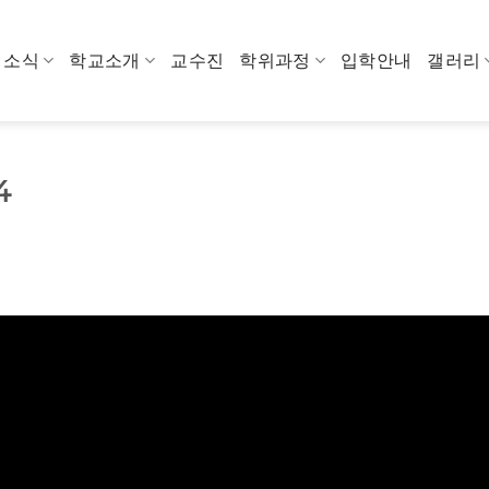
소식
학교소개
교수진
학위과정
입학안내
갤러리
4