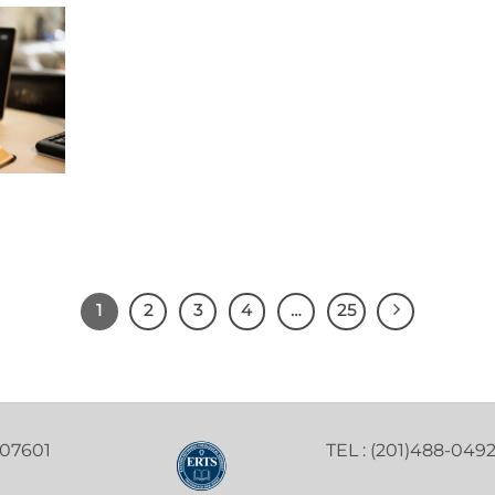
1
2
3
4
…
25
 07601
TEL : (201)488-049