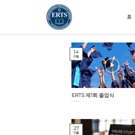
Skip
to
홈
content
14
8월
ERTS 제1회 졸업식
27
9월