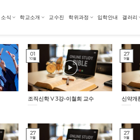
소식
학교소개
교수진
학위과정
입학안내
갤러리
01
27
10월
9월
조직신학 V 3강-이철희 교수
신약개론
27
27
9월
9월