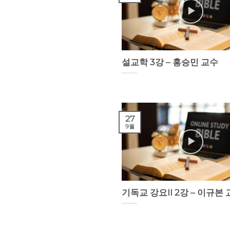
설교학 3강 – 홍승민 교수
27
9월
기독교 강요II 2강 – 이규본