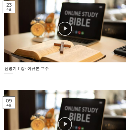
23
4월
신명기 11강- 이규본 교수
09
4월