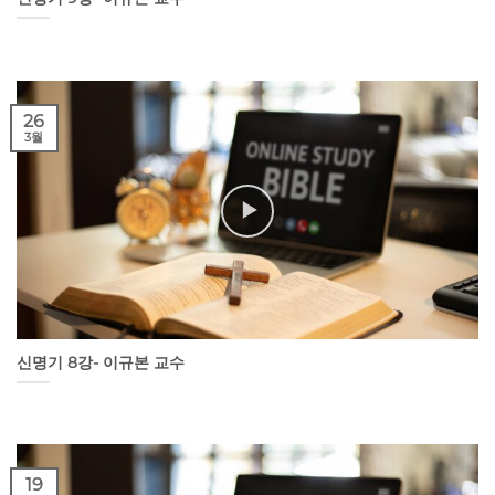
26
3월
신명기 8강- 이규본 교수
19