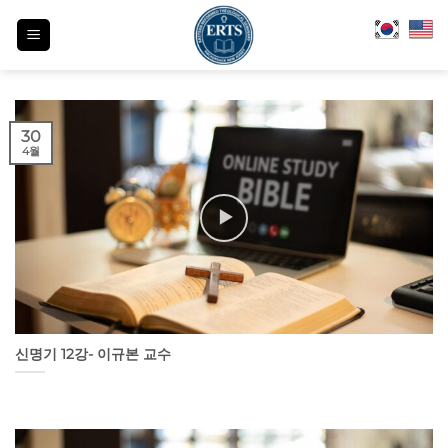
Skip
to
content
30
4월
신명기 12강- 이규본 교수