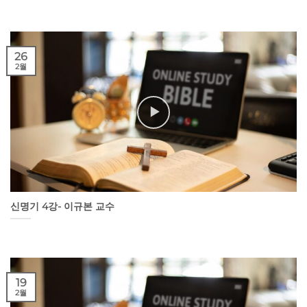
26
2월
신명기 4강- 이규본 교수
19
2월