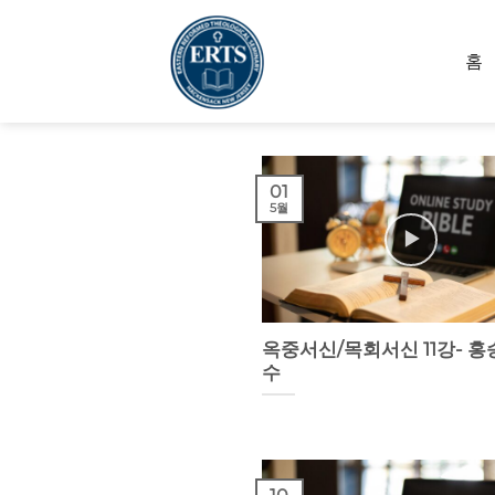
Skip
to
홈
content
01
5월
옥중서신/목회서신 11강- 홍
수