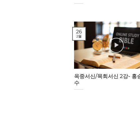
26
2월
옥중서신/목회서신 2강- 홍
수