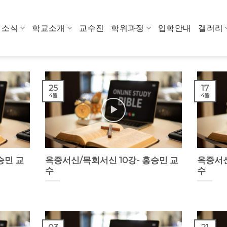
소식
학교소개
교수진
학위과정
입학안내
갤러리
25
17
4월
4월
승민 교
옥중서신/목회서신 10강- 홍승민 교
옥중서신
수
수