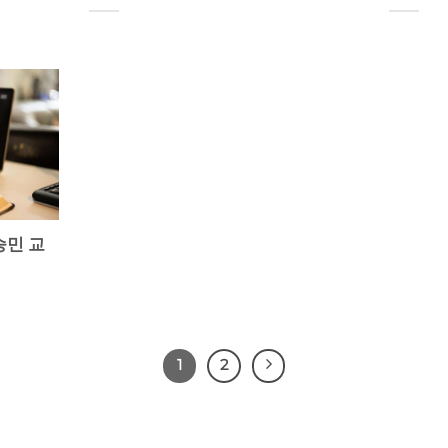
승민 교
1
2