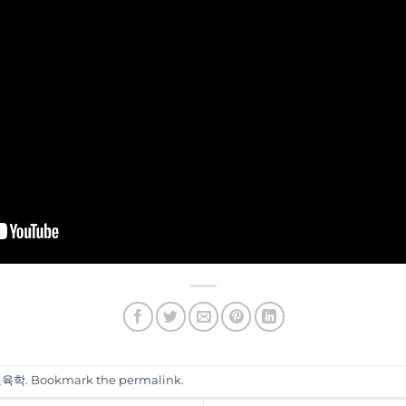
교육학
. Bookmark the
permalink
.