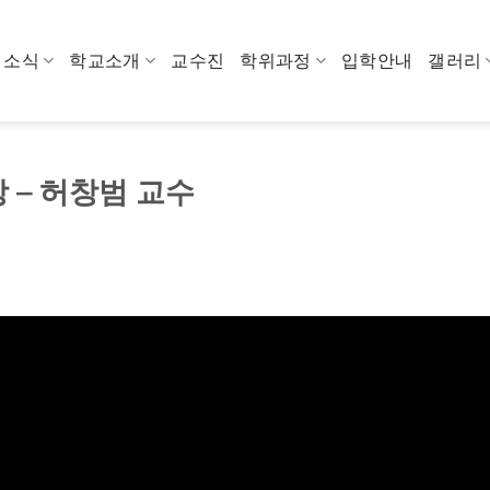
소식
학교소개
교수진
학위과정
입학안내
갤러리
 – 허창범 교수