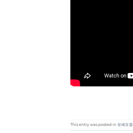
This entry was posted in
모세오경