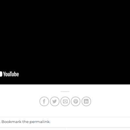
. Bookmark the
permalink
.