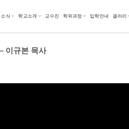
소식
학교소개
교수진
학위과정
입학안내
갤러리
– 이규본 목사