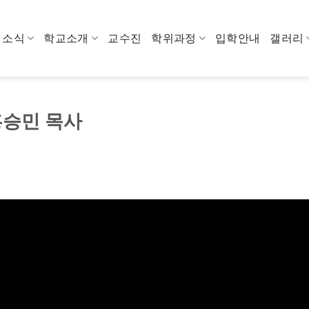
소식
학교소개
교수진
학위과정
입학안내
갤러리
홍승민 목사