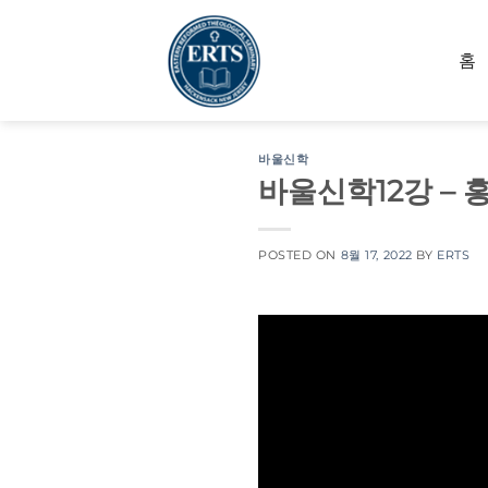
Skip
to
홈
content
바울신학
바울신학12강 – 
POSTED ON
8월 17, 2022
BY
ERTS