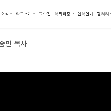
소식
학교소개
교수진
학위과정
입학안내
갤러리
홍승민 목사