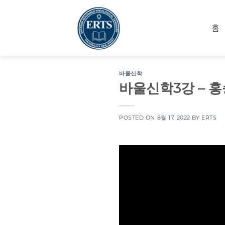
Skip
to
홈
content
바울신학
바울신학3강 – 
POSTED ON
8월 17, 2022
BY
ERTS