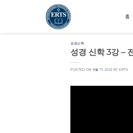
Skip
to
홈
content
성경신학
성경 신학 3강 –
POSTED ON
8월 17, 2022
BY
ERTS