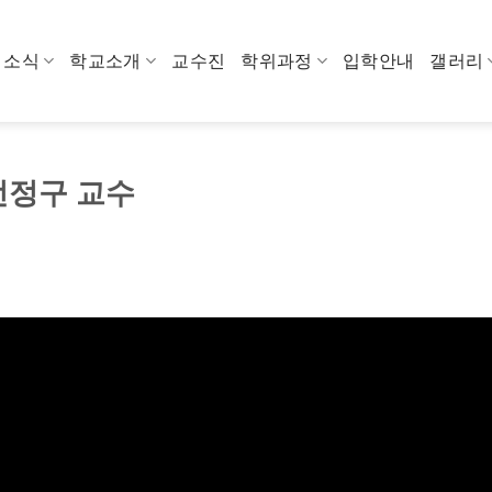
소식
학교소개
교수진
학위과정
입학안내
갤러리
 전정구 교수