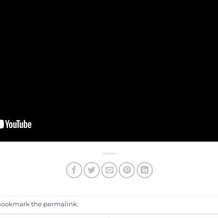
 Bookmark the
permalink
.