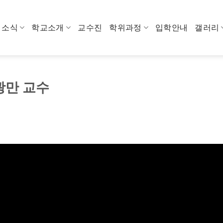
소식
학교소개
교수진
학위과정
입학안내
갤러리
오광만 교수