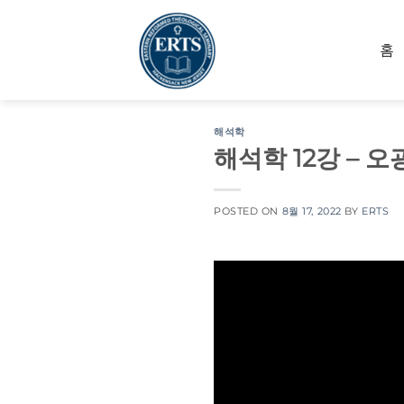
Skip
to
홈
content
해석학
해석학 12강 – 
POSTED ON
8월 17, 2022
BY
ERTS