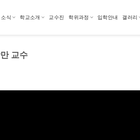
소식
학교소개
교수진
학위과정
입학안내
갤러리
광만 교수