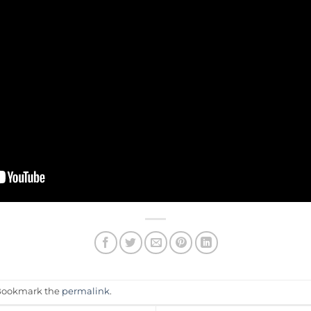
 Bookmark the
permalink
.