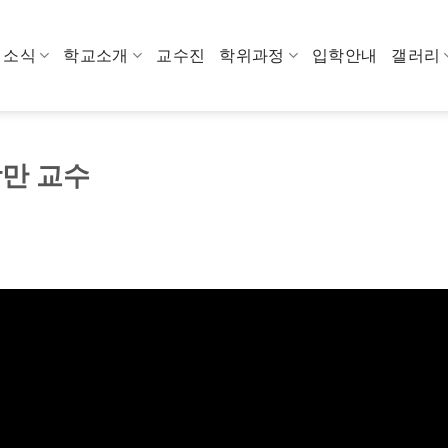
소식
학교소개
교수진
학위과정
입학안내
갤러리
광만 교수