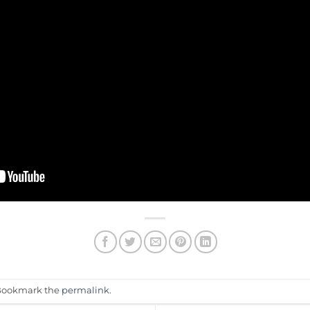
 Bookmark the
permalink
.